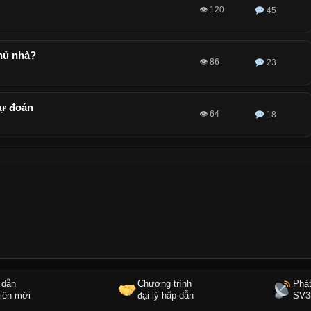
👁 120
45
hủ nhà?
👁 86
23
dự đoán
👁 64
18
 dẫn
Chương trình
Phát
iên mới
đại lý hấp dẫn
SV3