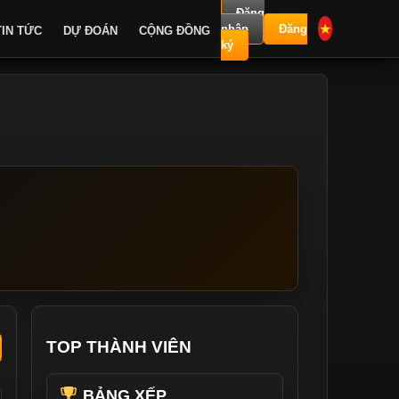
Đăng
★
nhập
Đăng
TIN TỨC
DỰ ĐOÁN
CỘNG ĐỒNG
ký
TOP THÀNH VIÊN
BẢNG XẾP