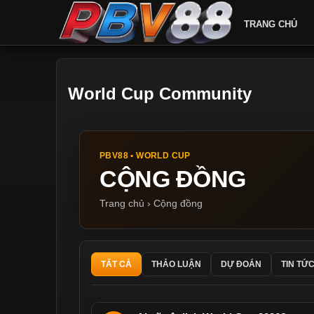
TRANG CHỦ
World Cup Community
PBV88 • WORLD CUP
CỘNG ĐỒNG
Trang chủ › Cộng đồng
TẤT CẢ
THẢO LUẬN
DỰ ĐOÁN
TIN TỨ