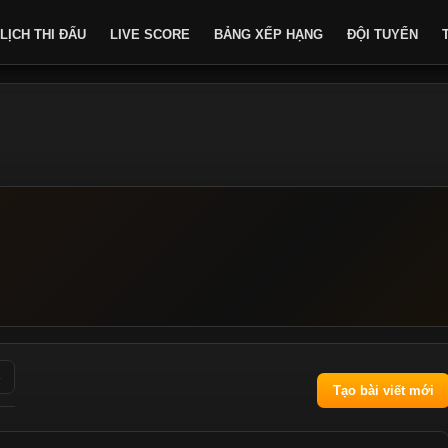
LỊCH THI ĐẤU
LIVE SCORE
BẢNG XẾP HẠNG
ĐỘI TUYỂN
C
Tạo bài viết mới