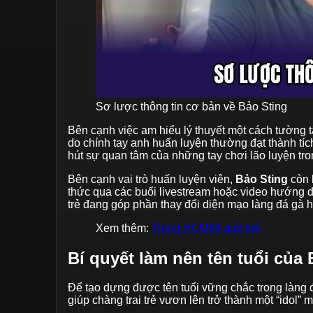
Sơ lược thông tin cơ bản về Bảo Sting
Bên cạnh việc am hiểu lý thuyết một cách tường t
do chính tay anh huấn luyện thường đạt thành tíc
hút sự quan tâm của những tay chơi lão luyện tro
Bên cạnh vai trò huấn luyện viên,
Bảo Sting
còn 
thức qua các buổi livestream hoặc video hướng d
trẻ đang góp phần thay đổi diện mạo làng đá gà h
Xem thêm:
Trang HCM66 giải thể
Bí quyết làm nên tên tuổi của 
Để tạo dựng được tên tuổi vững chắc trong làng 
giúp chàng trai trẻ vươn lên trở thành một “idol”