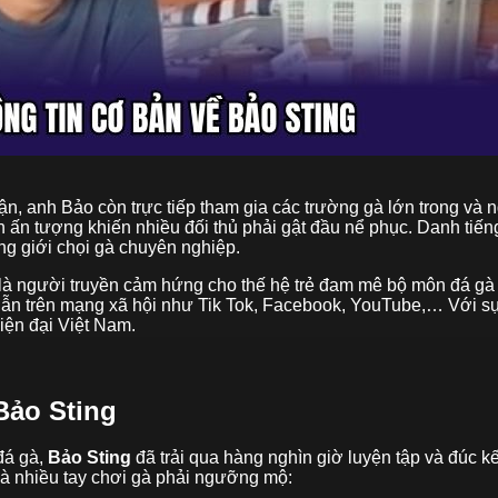
ận, anh Bảo còn trực tiếp tham gia các trường gà lớn trong và 
h ấn tượng khiến nhiều đối thủ phải gật đầu nể phục. Danh tiế
ng giới chọi gà chuyên nghiệp.
là người truyền cảm hứng cho thế hệ trẻ đam mê bộ môn đá gà đ
ẫn trên mạng xã hội như Tik Tok, Facebook, YouTube,… Với sự 
iện đại Việt Nam.
Bảo Sting
đá gà,
Bảo Sting
đã trải qua hàng nghìn giờ luyện tập và đúc k
 mà nhiều tay chơi gà phải ngưỡng mộ: