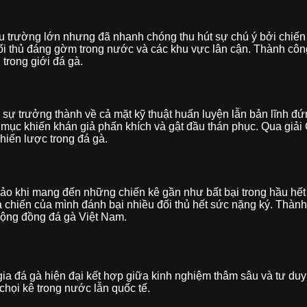
đấu trường lớn nhưng đã nhanh chóng thu hút sự chú ý bởi chiế
đối thủ đáng gờm trong nước và các khu vực lân cận. Thành côn
trong giới đá gà.
õ sự trưởng thành về cả mặt kỹ thuật huấn luyện lẫn bản lĩnh đứ
mục khiến khán giả phấn khích và gật đầu thán phục. Qua giải 
hiến lược trong đá gà.
o khi mang đến những chiến kê gần như bất bại trong hầu hết m
à chiến của mình đánh bại nhiều đối thủ hết sức nặng ký. Thành
cộng đồng đá gà Việt Nam.
ia đá gà hiện đại kết hợp giữa kinh nghiệm thâm sâu và tư duy
họi kê trong nước lẫn quốc tế.