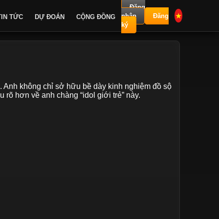
Đăng
★
nhập
Đăng
TIN TỨC
DỰ ĐOÁN
CỘNG ĐỒNG
ký
ng. Anh không chỉ sở hữu bề dày kinh nghiệm đồ sộ
 rõ hơn về anh chàng “idol giới trẻ” này.