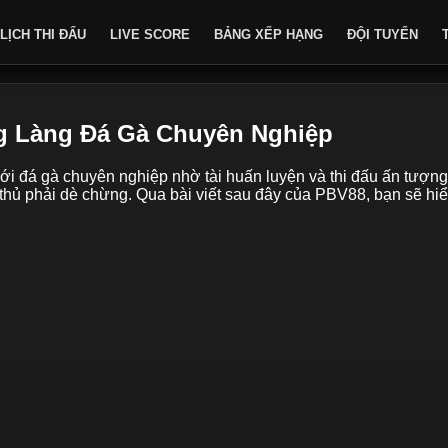
LỊCH THI ĐẤU
LIVE SCORE
BẢNG XẾP HẠNG
ĐỘI TUYỂN
ong Làng Đá Gà Chuyên Nghiệp
 giới đá gà chuyên nghiệp nhờ tài huấn luyện và thi đấu ấn tượ
 thủ phải dè chừng. Qua bài viết sau đây của PBV88, bạn sẽ hiểu