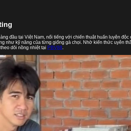
ting
àng đầu tại Việt Nam, nổi tiếng với chiến thuật huấn luyện độ
cũng như kỹ năng của từng giống gà chọi. Nhờ kiến thức uyên t
heo dõi nồng nhiệt tại
PBV88
.