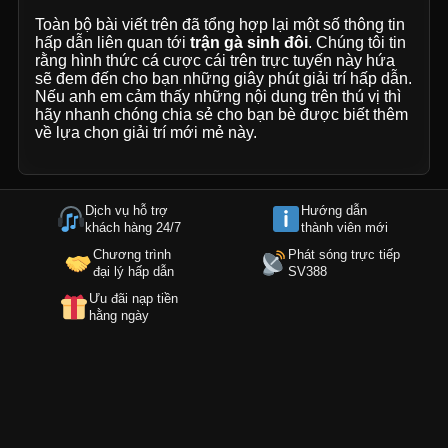
Toàn bộ bài viết trên đã tổng hợp lại một số thông tin
hấp dẫn liên quan tới
trận gà sinh đôi
. Chúng tôi tin
rằng hình thức cá cược cái trên trực tuyến này hứa
sẽ đem đến cho bạn những giây phút giải trí hấp dẫn.
Nếu anh em cảm thấy những nội dung trên thú vị thì
hãy nhanh chóng chia sẻ cho bạn bè được biết thêm
về lựa chọn giải trí mới mẻ này.
Dịch vụ hỗ trợ
Hướng dẫn
khách hàng 24/7
thành viên mới
Chương trình
Phát sóng trực tiếp
đại lý hấp dẫn
SV388
Ưu đãi nạp tiền
hằng ngày