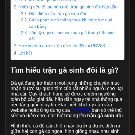
Những yếu tố tạo nên một trận gà sinh đôi hấp dẫn
Đặc điểm của trận gà sinh đôi
Cách phân định thắng thua khi thực lực quá
cân bằng
Tâm lý người chơi và khán giả trong trận sinh
đôi
Hướng dẫn cược trận gà sinh đôi tại PBV88
Lời kết
Tìm hiểu trận gà sinh đôi là gì?
Đá gà đang trở thành một trong những chuyên mục
nhận được sự quan tâm của rất nhiều người chơi tại
nhà cái. Quý khách hàng sẽ được chiêm ngưỡng
toàn bộ các giải đấu hấp dẫn ngay tại nhà thông qua
nền tảng giải trí uy tín. Đặc biệt, khi truy cập vào
website hoặc ứng dụng của
PBV888
, bạn có thể thử
sức với kèo chơi đặc biệt mang tên
trận gà sinh đôi
.
Hình thức cá độ cái chiến này thường được diễn ra
giữa hai con gà có ngoại hình giống nhau như sinh